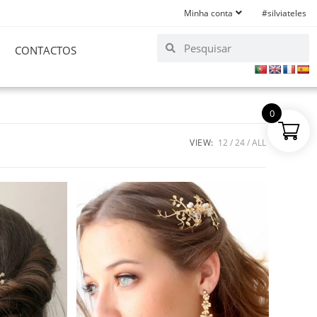
Minha conta
#silviateles
CONTACTOS
0
VIEW:
12
24
ALL