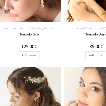
Acessórios para o cabelo
,
Noiva
,
Toucado
Acessórios para o cabel
Toucado Dina
Toucado Ulian
125.00
€
89.00
€
Adicionar
Adicionar