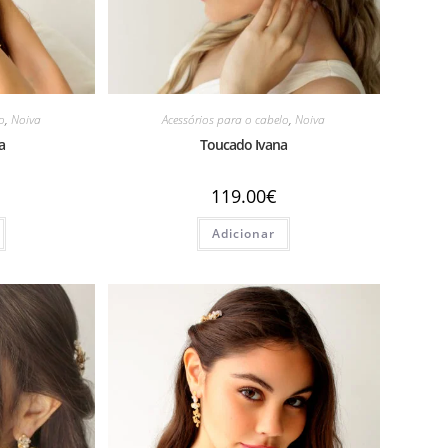
o
,
Noiva
Acessórios para o cabelo
,
Noiva
a
Toucado Ivana
119.00
€
Adicionar