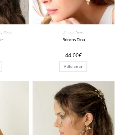
o
,
Noiva
Brincos
,
Noiva
ie
Brincos Dina
44.00
€
Adicionar