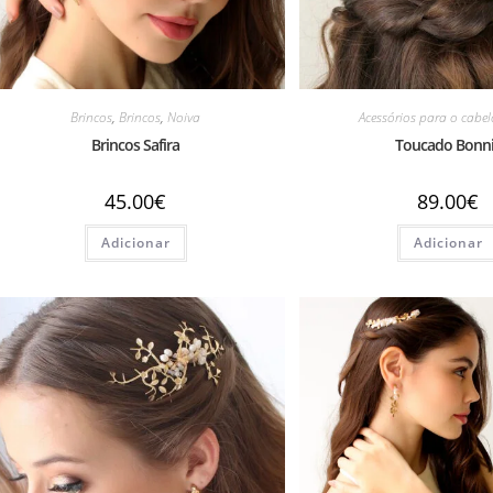
Brincos
,
Brincos
,
Noiva
Acessórios para o cabel
Brincos Safira
Toucado Bonn
45.00
€
89.00
€
Adicionar
Adicionar