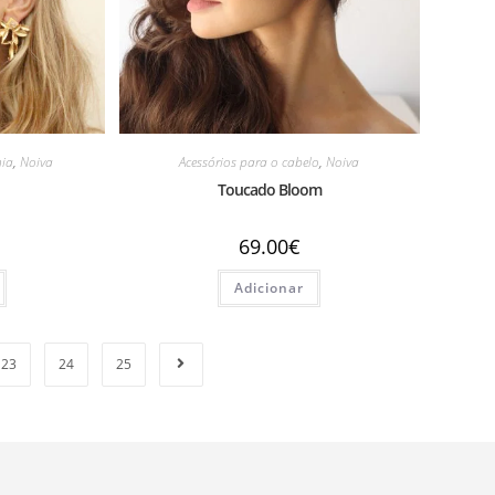
nia
,
Noiva
Acessórios para o cabelo
,
Noiva
Toucado Bloom
69.00
€
Adicionar
23
24
25