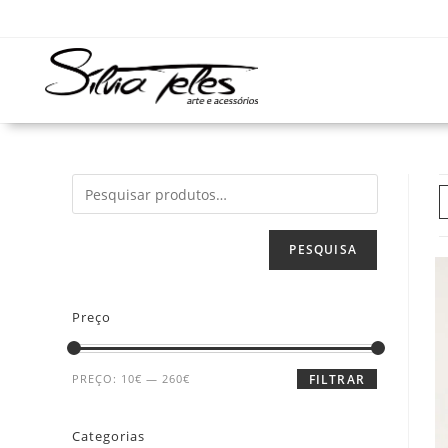
PESQUISA
Preço
PREÇO:
10€
—
260€
FILTRAR
Categorias