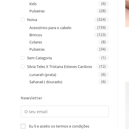
Kids
(6)
Pulseiras
(28)
Noiva
(324)
Acessórios para o cabelo
(159)
Brincos
(123)
Colares
(8)
Pulseiras
(34)
Sem Categoria
(1)
Silvia Teles X Tristana Esteves Cardoso
(12)
Lunarah (prata)
(6)
Saharaé ( dourado)
(6)
Newsletter
Eu li e aceito os termos e condições