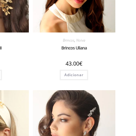
Brincos
,
Noiva
I
Brincos Uliana
43.00
€
Adicionar