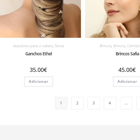
Acessórios para o cabelo
,
Noiva
Brincos
,
Brincos
,
Cerimó
Ganchos Ethel
Brincos Safia
35.00
€
45.00
€
Adicionar
Adicionar
1
2
3
4
…