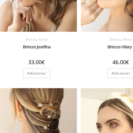
Brincos
,
Noiva
Brincos
,
Noiva
Brincos Josefina
Brincos Hilary I
33.00
€
46.00
€
Adicionar
Adicionar