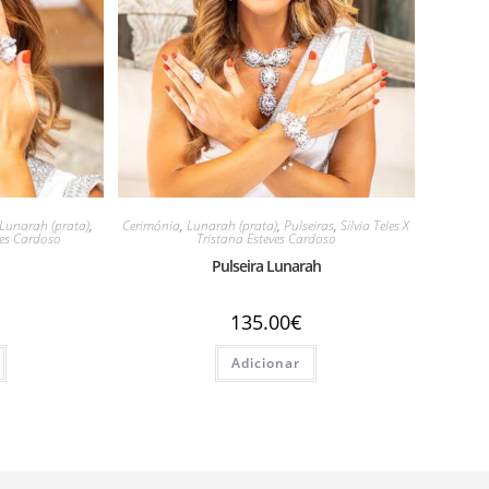
Lunarah (prata)
,
Cerimónia
,
Lunarah (prata)
,
Pulseiras
,
Silvia Teles X
eves Cardoso
Tristana Esteves Cardoso
Pulseira Lunarah
135.00
€
Adicionar