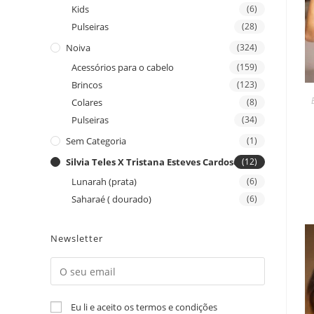
Kids
(6)
Pulseiras
(28)
Noiva
(324)
Acessórios para o cabelo
(159)
Brincos
(123)
Colares
(8)
Pulseiras
(34)
Sem Categoria
(1)
Silvia Teles X Tristana Esteves Cardoso
(12)
Lunarah (prata)
(6)
Saharaé ( dourado)
(6)
Newsletter
Eu li e aceito os termos e condições