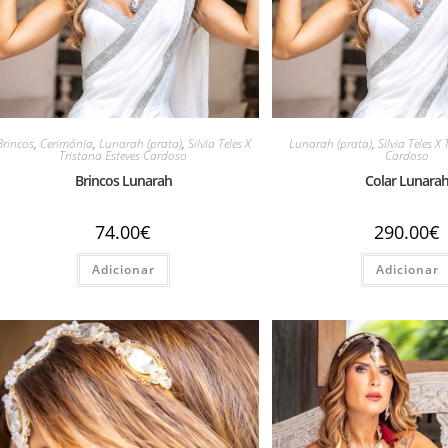
Brincos
,
Cerimónia
,
Lunarah (prata)
,
Silvia Teles X
Lunarah (prata)
,
Silvia Teles X
Tristana Esteves Cardoso
Cardoso
Brincos Lunarah
Colar Lunara
74.00
€
290.00
€
Adicionar
Adicionar