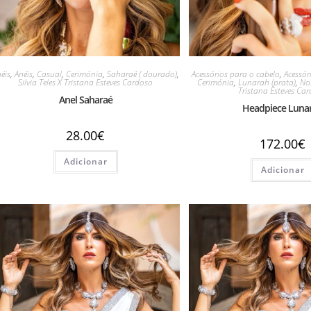
éis
,
Anéis
,
Casual
,
Cerimónia
,
Saharaé ( dourado)
,
Acessórios para o cabelo
,
Acessór
Silvia Teles X Tristana Esteves Cardoso
Cerimónia
,
Lunarah (prata)
,
No
Tristana Esteves Ca
Anel Saharaé
Headpiece Luna
28.00
€
172.00
€
Adicionar
Adicionar