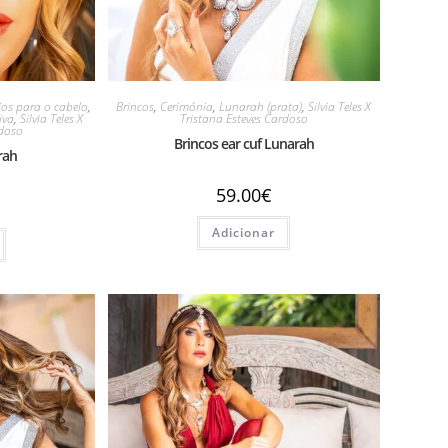
ios para o cabelo
,
Brincos
,
Cerimónia
,
Lunarah (prata)
,
Silvia Teles X
iva
,
Silvia Teles X
Tristana Esteves Cardoso
rdoso
Brincos ear cuf Lunarah
rah
59.00
€
Adicionar