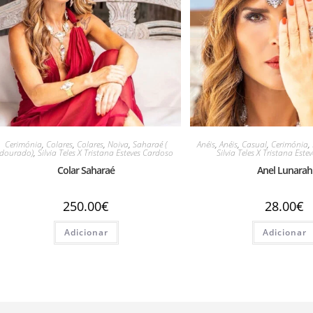
Cerimónia
,
Colares
,
Colares
,
Noiva
,
Saharaé (
Anéis
,
Anéis
,
Casual
,
Cerimónia
,
dourado)
,
Silvia Teles X Tristana Esteves Cardoso
Silvia Teles X Tristana Est
Colar Saharaé
Anel Lunarah
250.00
€
28.00
€
Adicionar
Adicionar