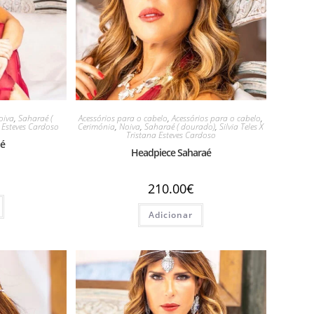
oiva
,
Saharaé (
Acessórios para o cabelo
,
Acessórios para o cabelo
,
a Esteves Cardoso
Cerimónia
,
Noiva
,
Saharaé ( dourado)
,
Silvia Teles X
Tristana Esteves Cardoso
aé
Headpiece Saharaé
210.00
€
Adicionar