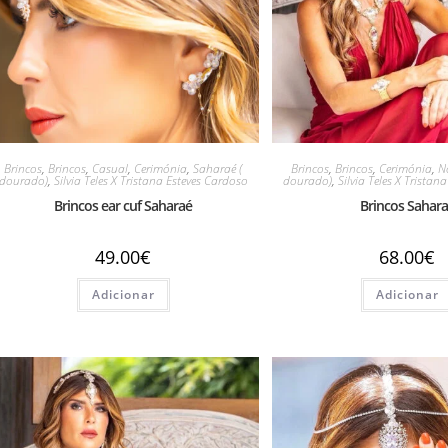
Brincos
,
Brincos
,
Casual
,
Cerimónia
,
Saharaé (
Brincos
,
Brincos
,
Cerimónia
,
N
dourado)
,
Silvia Teles X Tristana Esteves Cardoso
dourado)
,
Silvia Teles X Tristan
Brincos ear cuf Saharaé
Brincos Sahar
49.00
€
68.00
€
Adicionar
Adicionar