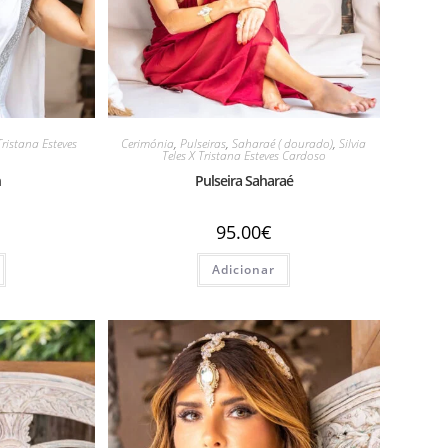
 Tristana Esteves
Cerimónia
,
Pulseiras
,
Saharaé ( dourado)
,
Silvia
Teles X Tristana Esteves Cardoso
h
Pulseira Saharaé
95.00
€
Adicionar