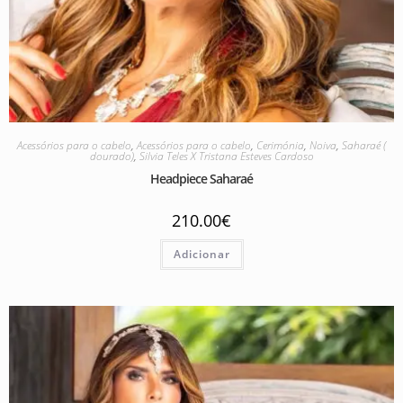
Acessórios para o cabelo
,
Acessórios para o cabelo
,
Cerimónia
,
Noiva
,
Saharaé (
dourado)
,
Silvia Teles X Tristana Esteves Cardoso
Headpiece Saharaé
210.00
€
Adicionar