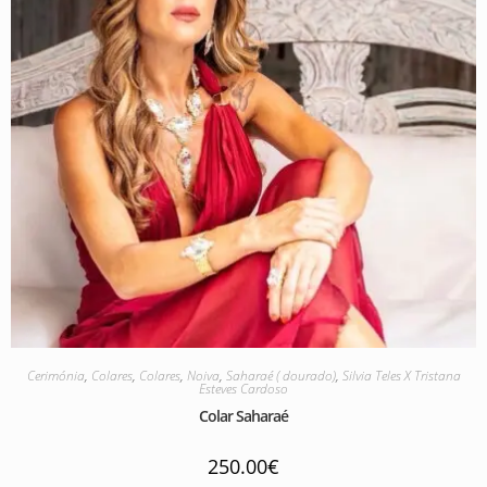
Cerimónia
,
Colares
,
Colares
,
Noiva
,
Saharaé ( dourado)
,
Silvia Teles X Tristana
Esteves Cardoso
Colar Saharaé
250.00
€