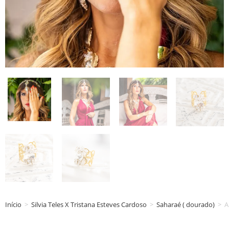
Início
>
Silvia Teles X Tristana Esteves Cardoso
>
Saharaé ( dourado)
>
A