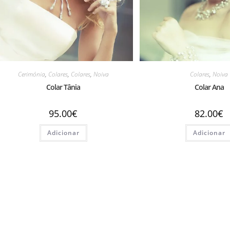
Cerimónia
,
Colares
,
Colares
,
Noiva
Colares
,
Noiva
Colar Tânia
Colar Ana
95.00
€
82.00
€
Adicionar
Adicionar