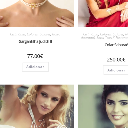
Cerimónia
,
Colares
,
Colares
,
Noiva
Cerimónia
,
Colares
,
Colares
,
N
dourado)
,
Silvia Teles X Tristan
Gargantilha Judith II
Colar Sahara
77.00
€
250.00
€
Adicionar
Adicionar