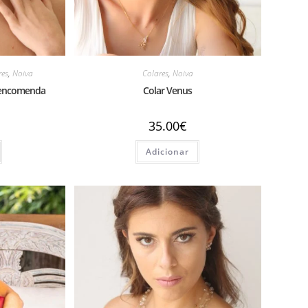
res
,
Noiva
Colares
,
Noiva
r encomenda
Colar Venus
35.00
€
Adicionar