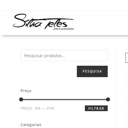
PESQUISA
Preço
PREÇO:
30€
—
250€
FILTRAR
Categorias