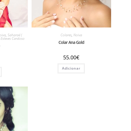
oiva
,
Saharaé (
Colares
,
Noiva
a Esteves Cardoso
Colar Ana Gold
é
55.00
€
Adicionar