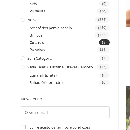
Kids
(6)
Pulseiras
(28)
Noiva
(324)
Acessórios para o cabelo
(159)
Brincos
(123)
Colares
(8)
Pulseiras
(34)
Sem Categoria
(1)
Silvia Teles X Tristana Esteves Cardoso
(12)
Lunarah (prata)
(6)
Saharaé ( dourado)
(6)
Newsletter
Eu li e aceito os termos e condições