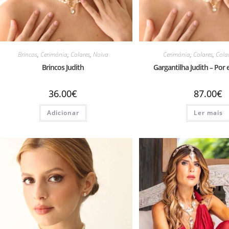
Brincos
,
Cerimónia
,
Colares
,
Noiva
Cerimónia
,
Colares
,
Cola
Brincos Judith
Gargantilha Judith – Po
36.00
€
87.00
€
Adicionar
Ler mais