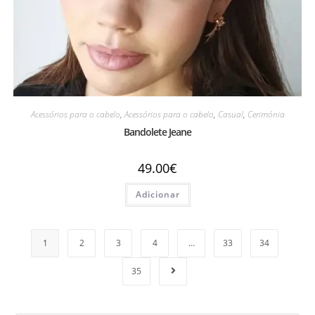
Acessórios para o cabelo
,
Acessórios para o cabelo
,
Casual
,
Cerimónia
Bandolete Jeane
49.00
€
Adicionar
1
2
3
4
…
33
34
35