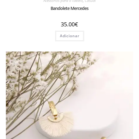
Acessórios para o cabelo
,
Casual
Bandolete Mercedes
35.00
€
Adicionar