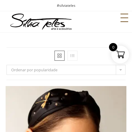
#silviateles
0
Ordenar por popularidade