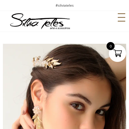
#silviateles
0