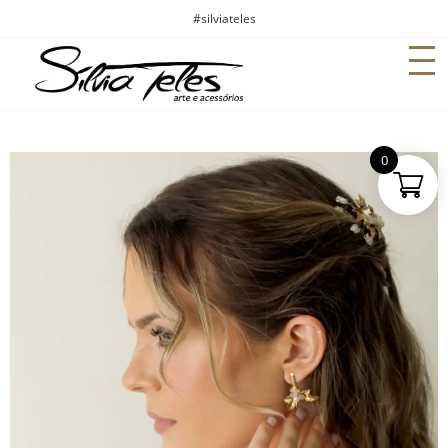
#silviateles
0