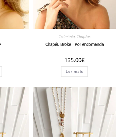
Cerimónia
,
Chapéus
y
Chapéu Broke – Por encomenda
135.00
€
Ler mais