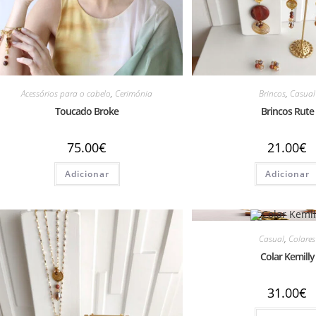
Acessórios para o cabelo
,
Cerimónia
Brincos
,
Casual
Toucado Broke
Brincos Rute
75.00
€
21.00
€
Adicionar
Adicionar
Casual
,
Colares
Colar Kemilly
31.00
€