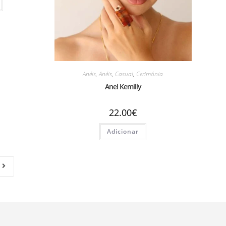
Anéis
,
Anéis
,
Casual
,
Cerimónia
Anel Kemilly
22.00
€
Adicionar