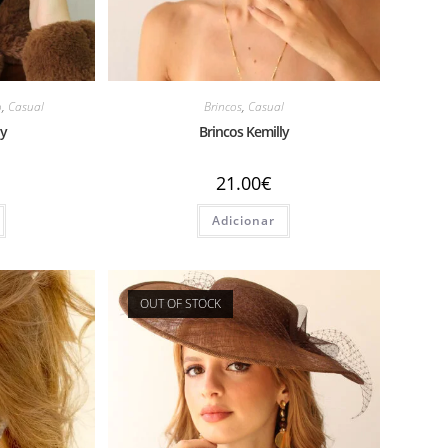
o
,
Casual
Brincos
,
Casual
ny
Brincos Kemilly
21.00
€
Adicionar
OUT OF STOCK