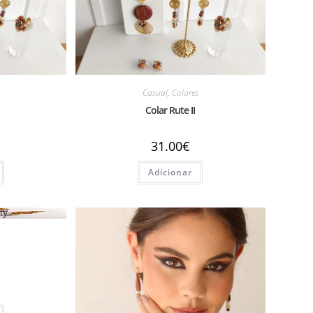
Casual
,
Colares
Colar Rute II
31.00
€
Adicionar