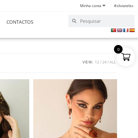
Minha conta
#silviateles
CONTACTOS
0
VIEW:
12
24
ALL