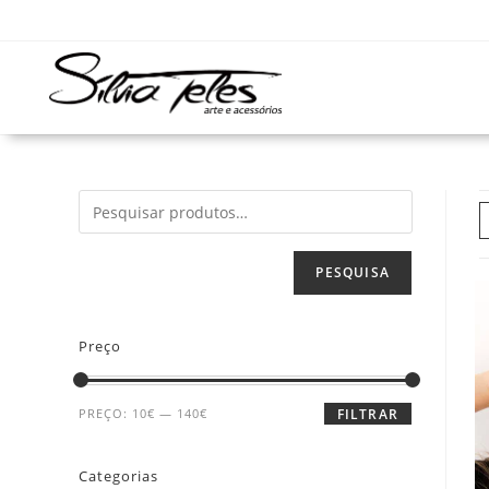
PESQUISA
Preço
PREÇO:
10€
—
140€
FILTRAR
Categorias