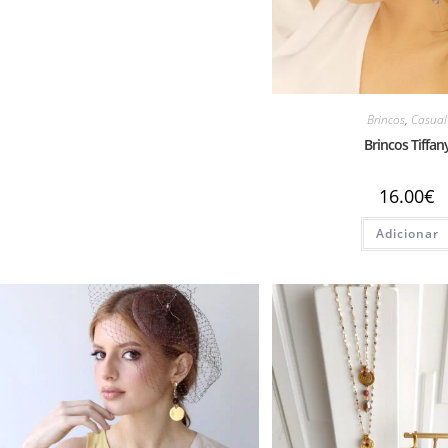
Brincos
,
Casual
Brincos Tiffan
16.00
€
Adicionar