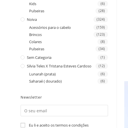
Kids
(6)
Pulseiras
(28)
Noiva
(324)
Acessórios para o cabelo
(159)
Brincos
(123)
Colares
(8)
Pulseiras
(34)
Sem Categoria
(1)
Silvia Teles X Tristana Esteves Cardoso
(12)
Lunarah (prata)
(6)
Saharaé ( dourado)
(6)
Newsletter
Eu li e aceito os termos e condições