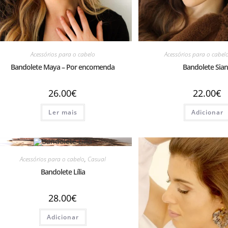
Acessórios para o cabelo
Acessórios para o cabel
Bandolete Maya – Por encomenda
Bandolete Sia
26.00
€
22.00
€
Ler mais
Adicionar
Acessórios para o cabelo
,
Casual
Bandolete Lília
28.00
€
Adicionar