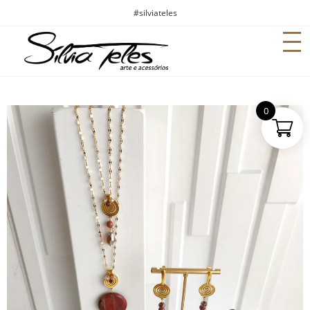
#silviateles
0