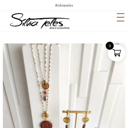
#silviateles
0