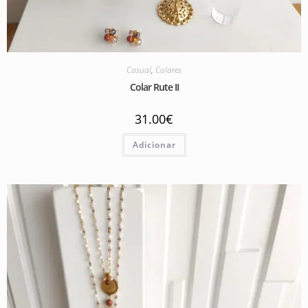
Casual
,
Colares
Colar Rute II
31.00
€
Adicionar