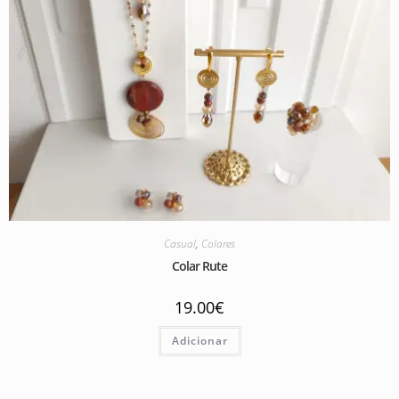
Casual
,
Colares
Colar Rute
19.00
€
Adicionar