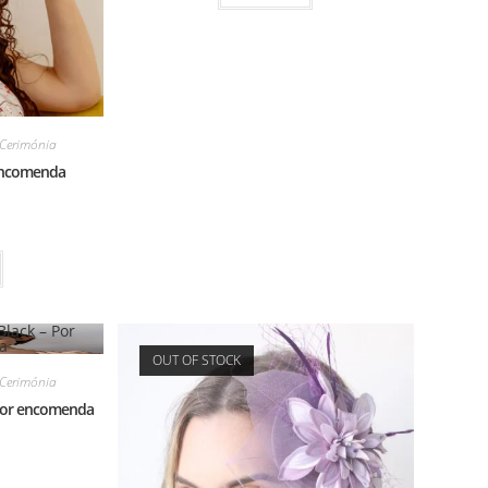
Cerimónia
 encomenda
OUT OF STOCK
Cerimónia
 Por encomenda