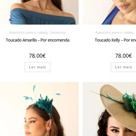
Acessórios para o cabelo
,
Cerimónia
Acessórios para o cabelo
,
Toucado Amarilis – Por encomenda
Toucado Kelly – Por 
78.00
€
78.00
€
Ler mais
Ler mais