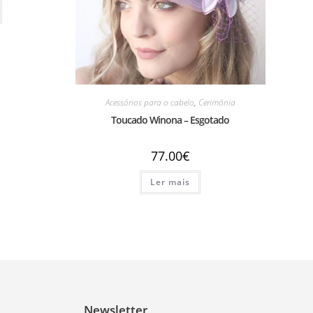
Acessórios para o cabelo
,
Cerimónia
Toucado Winona – Esgotado
77.00
€
Ler mais
Newsletter