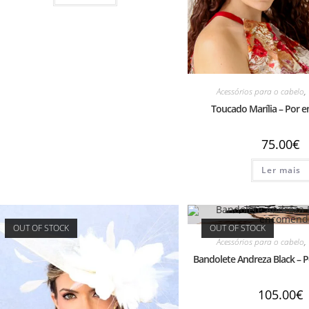
Acessórios para o cabelo
,
Toucado Marília – Por
75.00
€
Ler mais
OUT OF STOCK
OUT OF STOCK
Acessórios para o cabelo
,
Bandolete Andreza Black –
105.00
€