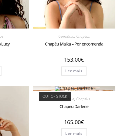
us
Cerimónia
,
Chapéus
) Lucy
Chapéu Maika – Por encomenda
153.00
€
Ler mais
OUT OF STOCK
Cerimónia
,
Chapéus
Chapéu Darlene
165.00
€
Ler mais