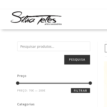
PESQUISA
Preço
PREÇO:
70€
—
200€
FILTRAR
Categorias