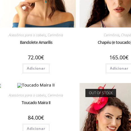
Acessórios para o cabelo
,
Cerimónia
Cerimónia
,
Chapé
Bandolete Amarilis
Chapéu (e toucado
72.00
€
165.00
€
Adicionar
Adicionar
OUT OF STOCK
Acessórios para o cabelo
,
Cerimónia
Toucado Maira II
84.00
€
Adicionar