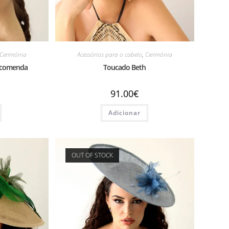
Cerimónia
Acessórios para o cabelo
,
Cerimónia
encomenda
Toucado Beth
91.00
€
Adicionar
OUT OF STOCK