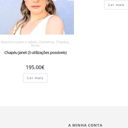
Ler mais
Acessórios para o cabelo
,
Cerimónia
,
Chapéus
,
Noiva
Chapéu Janet (3 utilizações possíveis)
195.00
€
Ler mais
A MINHA CONTA