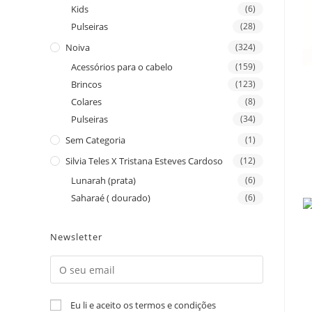
Kids
(6)
Pulseiras
(28)
Noiva
(324)
Acessórios para o cabelo
(159)
Brincos
(123)
Colares
(8)
Pulseiras
(34)
Sem Categoria
(1)
Silvia Teles X Tristana Esteves Cardoso
(12)
Lunarah (prata)
(6)
Saharaé ( dourado)
(6)
Newsletter
Eu li e aceito os termos e condições