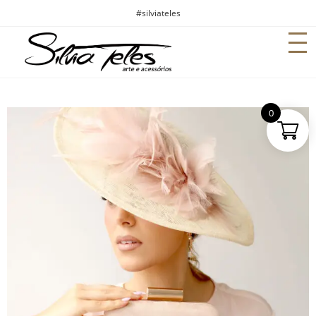
#silviateles
0