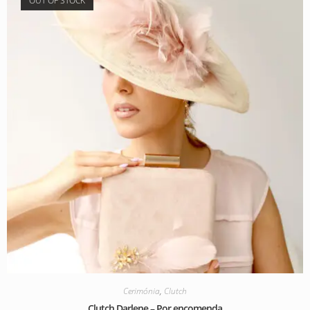
OUT OF STOCK
Cerimónia
,
Clutch
Clutch Darlene – Por encomenda