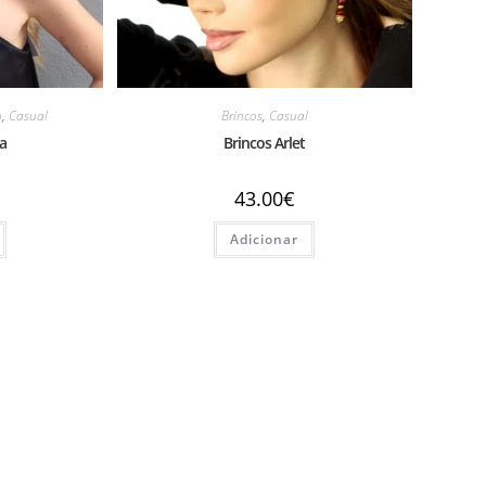
o
,
Casual
Brincos
,
Casual
da
Brincos Arlet
43.00
€
Adicionar