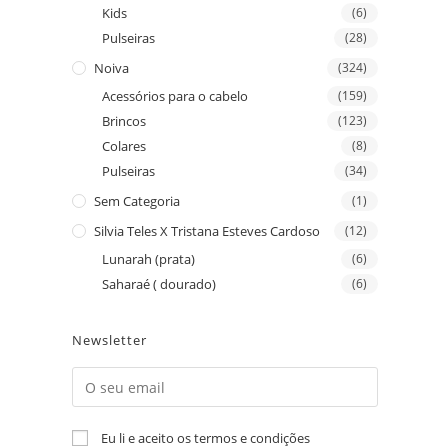
Kids
(6)
Pulseiras
(28)
Noiva
(324)
Acessórios para o cabelo
(159)
Brincos
(123)
Colares
(8)
Pulseiras
(34)
Sem Categoria
(1)
Silvia Teles X Tristana Esteves Cardoso
(12)
Lunarah (prata)
(6)
Saharaé ( dourado)
(6)
Newsletter
Eu li e aceito os termos e condições