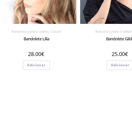
Acessórios para o cabelo
,
Casual
Acessórios para o cabel
Bandolete Lília
Bandolete Gil
28.00
€
25.00
€
Adicionar
Adicionar