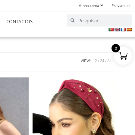
Minha conta
#silviateles
CONTACTOS
0
VIEW:
12
24
ALL