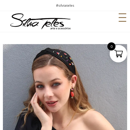
#silviateles
0