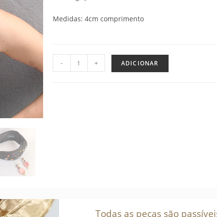
Medidas: 4cm comprimento
-
+
ADICIONAR
Todas as peças são passívei