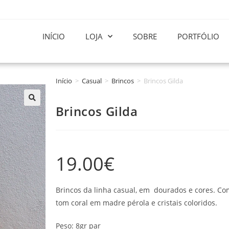
INÍCIO
LOJA
SOBRE
PORTFÓLIO
Início
>
Casual
>
Brincos
>
Brincos Gilda
Brincos Gilda
19.00
€
Brincos da linha casual, em dourados e cores. Co
tom coral em madre pérola e cristais coloridos.
Peso: 8gr par