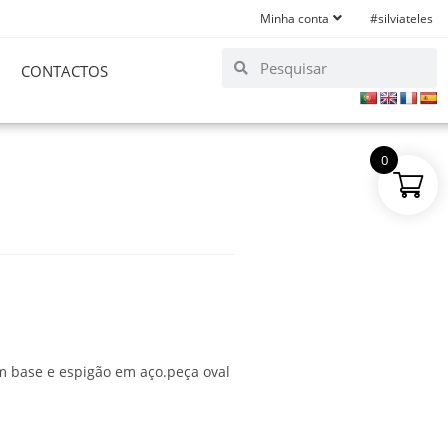
Minha conta
#silviateles
CONTACTOS
0
m base e espigão em aço.peça oval