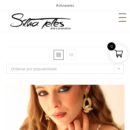
#silviateles
0
Ordenar por popularidade