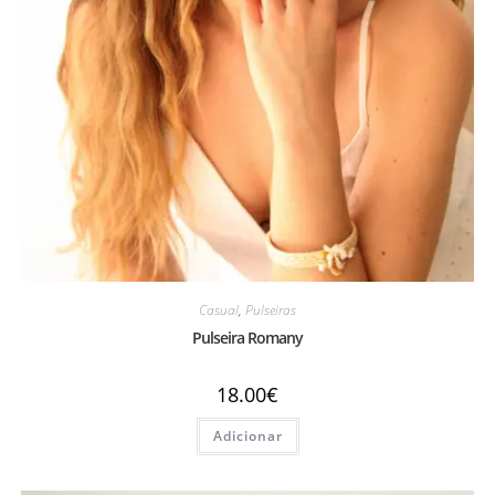
Casual
,
Pulseiras
Pulseira Romany
18.00
€
Adicionar