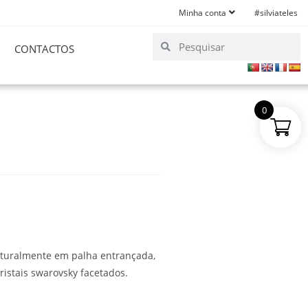
Minha conta
#silviateles
CONTACTOS
0
truturalmente em palha entrançada,
istais swarovsky facetados.