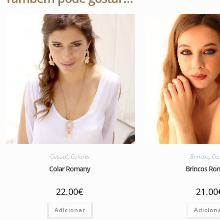
Casual
,
Colares
Brincos
,
Ca
Colar Romany
Brincos Ro
22.00
€
21.00
Adicionar
Adicion