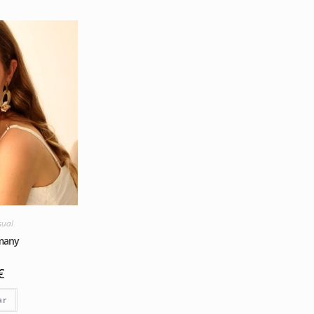
sual
many
€
ar