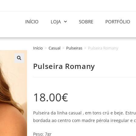
INÍCIO
LOJA
SOBRE
PORTFÓLIO
Início
>
Casual
>
Pulseiras
>
Pulseira Romany
Pulseira Romany
18.00
€
Pulseira da linha casual , em tons crú e beje. Es
bordada ao centro com madre pérola ireegular e cr
Peso: 7gr