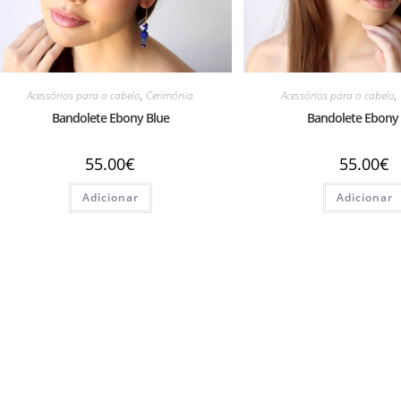
Acessórios para o cabelo
,
Cerimónia
Acessórios para o cabelo
,
Bandolete Ebony Blue
Bandolete Ebony
55.00
€
55.00
€
Adicionar
Adicionar