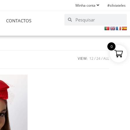
Minha conta
#silviateles
CONTACTOS
0
VIEW:
12
24
ALL