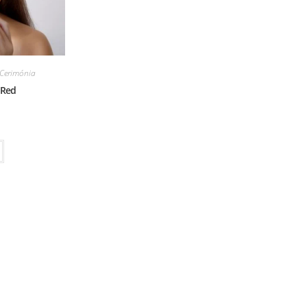
Cerimónia
 Red