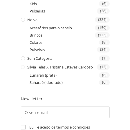
Kids
(6)
Pulseiras
(28)
Noiva
(324)
Acessórios para o cabelo
(159)
Brincos
(123)
Colares
(8)
Pulseiras
(34)
Sem Categoria
(1)
Silvia Teles X Tristana Esteves Cardoso
(12)
Lunarah (prata)
(6)
Saharaé ( dourado)
(6)
Newsletter
Eu li e aceito os termos e condições