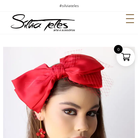
#silviateles
0