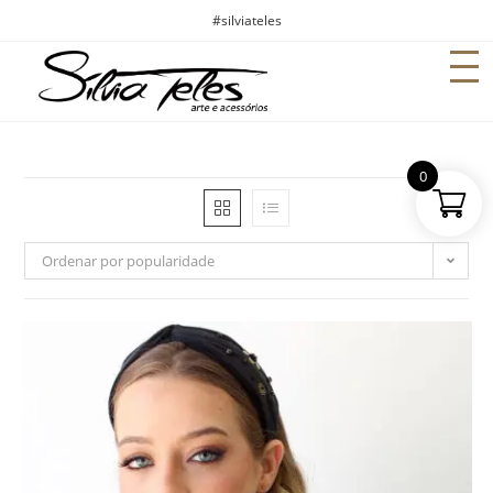
#silviateles
0
Ordenar por popularidade