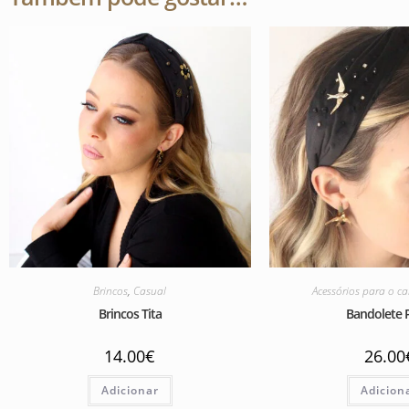
Brincos
,
Casual
Acessórios para o c
Brincos Tita
Bandolete 
14.00
€
26.00
Adicionar
Adicion