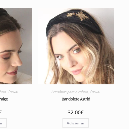
abelo
,
Casual
Acessórios para o cabelo
,
Casual
Paige
Bandolete Astrid
€
32.00
€
ar
Adicionar