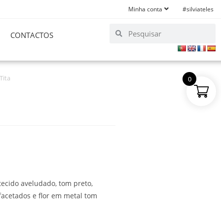
Minha conta
#silviateles
CONTACTOS
Tita
0
tecido aveludado, tom preto,
acetados e flor em metal tom