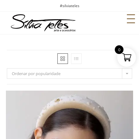
#silviateles
0
Ordenar por popularidade