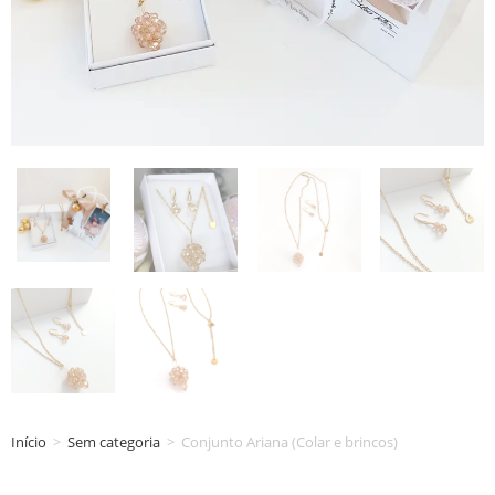
Início
>
Sem categoria
>
Conjunto Ariana (Colar e brincos)