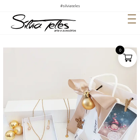
#silviateles
0