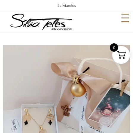
#silviateles
0