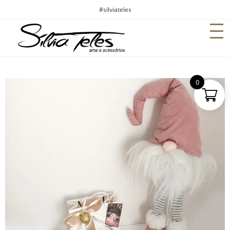
#silviateles
0