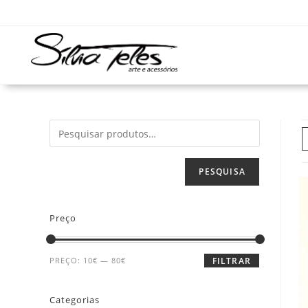
PESQUISA
Preço
PREÇO:
10€
—
80€
FILTRAR
Categorias