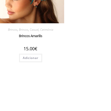
Brincos
,
Brincos
,
Casual
,
Cerimónia
Brincos Amarilis
15.00
€
Adicionar