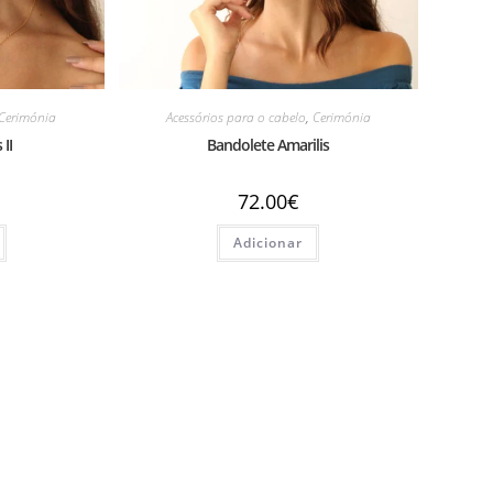
Cerimónia
Acessórios para o cabelo
,
Cerimónia
 II
Bandolete Amarilis
72.00
€
Adicionar