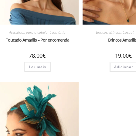
Acessórios para o cabelo
,
Cerimónia
Brincos
,
Brincos
,
Casual
,
Toucado Amarilis – Por encomenda
Brincos Amarilis
78.00
€
19.00
€
Ler mais
Adicionar