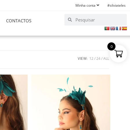
Minha conta
#silviateles
CONTACTOS
0
VIEW:
12
24
ALL