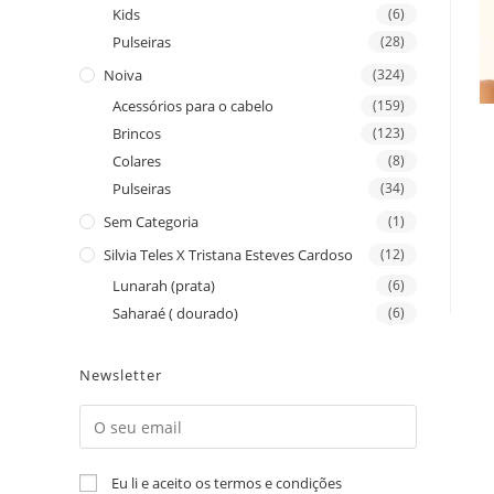
Kids
(6)
Pulseiras
(28)
Noiva
(324)
Acessórios para o cabelo
(159)
Brincos
(123)
Colares
(8)
Pulseiras
(34)
Sem Categoria
(1)
Silvia Teles X Tristana Esteves Cardoso
(12)
Lunarah (prata)
(6)
Saharaé ( dourado)
(6)
Newsletter
Eu li e aceito os termos e condições