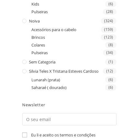
Kids
(6)
Pulseiras
(28)
Noiva
(324)
Acessórios para o cabelo
(159)
Brincos
(123)
Colares
(8)
Pulseiras
(34)
Sem Categoria
(1)
Silvia Teles X Tristana Esteves Cardoso
(12)
Lunarah (prata)
(6)
Saharaé ( dourado)
(6)
Newsletter
Eu li e aceito os termos e condições