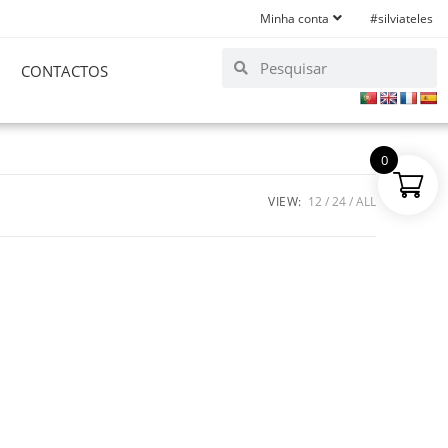
Minha conta
#silviateles
CONTACTOS
0
VIEW:
12
24
ALL