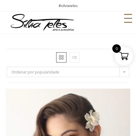
#silviateles
0
Ordenar por popularidade