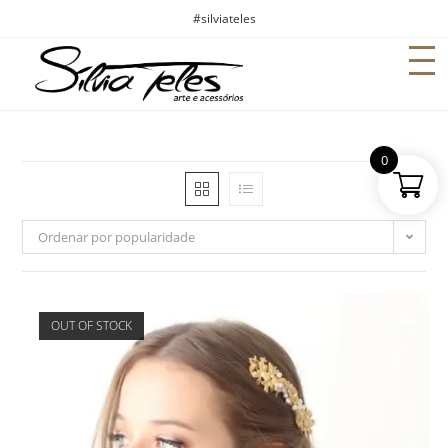
#silviateles
0
Ordenar por popularidade
OUT OF STOCK