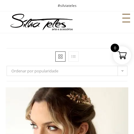
#silviateles
0
Ordenar por popularidade