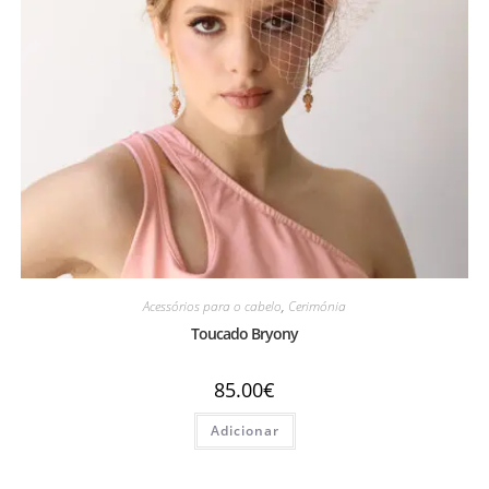
Acessórios para o cabelo
,
Cerimónia
Toucado Bryony
85.00
€
Adicionar