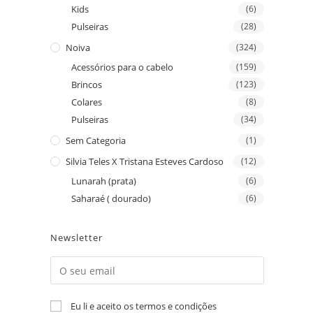
Kids
(6)
Pulseiras
(28)
Noiva
(324)
Acessórios para o cabelo
(159)
Brincos
(123)
Colares
(8)
Pulseiras
(34)
Sem Categoria
(1)
Silvia Teles X Tristana Esteves Cardoso
(12)
Lunarah (prata)
(6)
Saharaé ( dourado)
(6)
Newsletter
Eu li e aceito os termos e condições