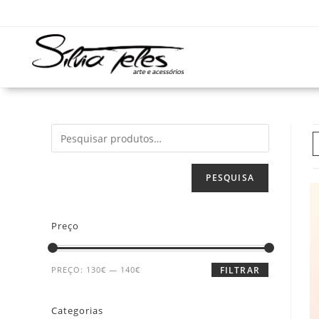
PESQUISA
Preço
PREÇO:
130€
—
140€
FILTRAR
Categorias