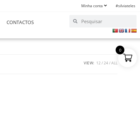
Minha conta
#silviateles
CONTACTOS
0
VIEW:
12
24
ALL