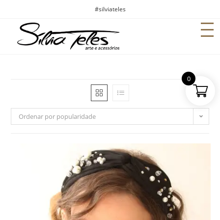
#silviateles
0
Ordenar por popularidade