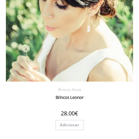
Brincos
,
Noiva
Brincos Leonor
28.00
€
Adicionar