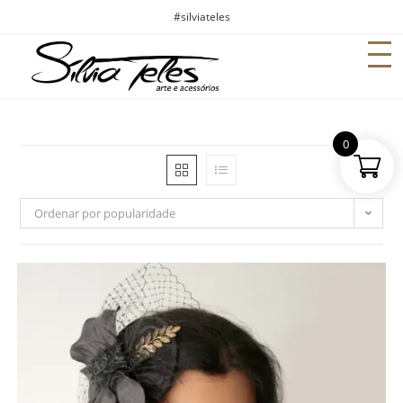
#silviateles
0
Ordenar por popularidade