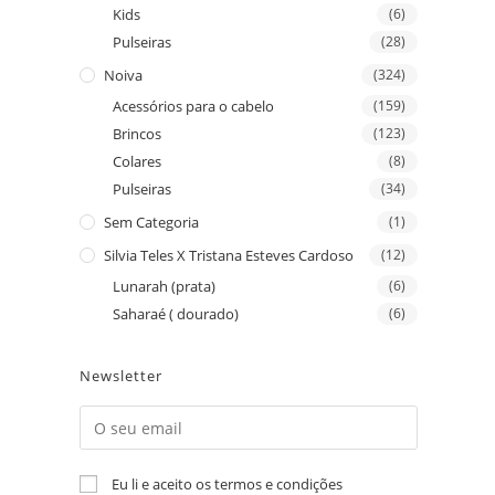
Kids
(6)
Pulseiras
(28)
Noiva
(324)
Acessórios para o cabelo
(159)
Brincos
(123)
Colares
(8)
Pulseiras
(34)
Sem Categoria
(1)
Silvia Teles X Tristana Esteves Cardoso
(12)
Lunarah (prata)
(6)
Saharaé ( dourado)
(6)
Newsletter
Eu li e aceito os termos e condições