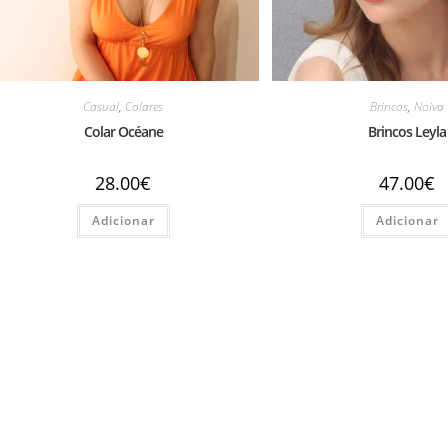
Casual
,
Colares
Brincos
,
Noiva
Colar Océane
Brincos Leyla
28.00
€
47.00
€
Adicionar
Adicionar