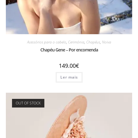
Acessórios para o cabelo
,
Cerimónia
,
Chapéus
,
Noiva
Chapéu Gene – Por encomenda
149.00
€
Ler mais
OUT OF STOCK