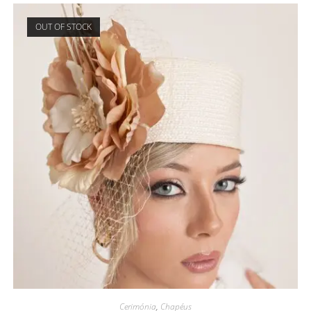
OUT OF STOCK
Cerimónia
,
Chapéus