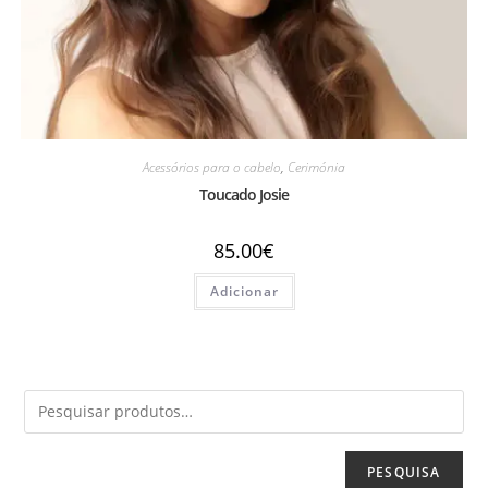
Acessórios para o cabelo
,
Cerimónia
Toucado Josie
85.00
€
Adicionar
PESQUISA