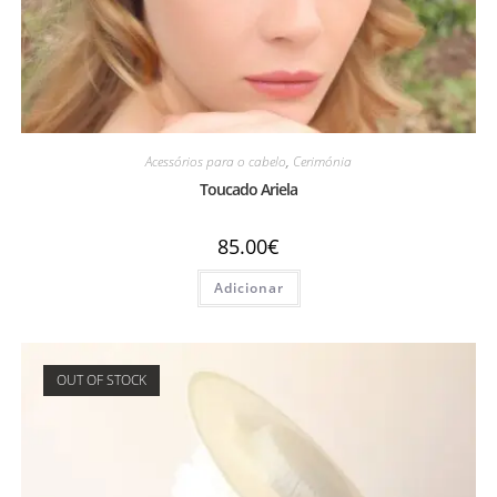
Acessórios para o cabelo
,
Cerimónia
Toucado Ariela
85.00
€
Adicionar
OUT OF STOCK