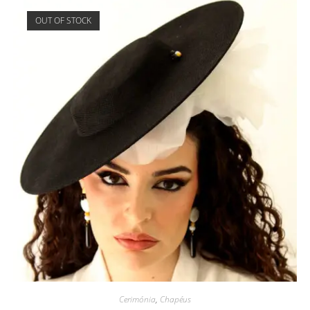
OUT OF STOCK
Cerimónia
,
Chapéus