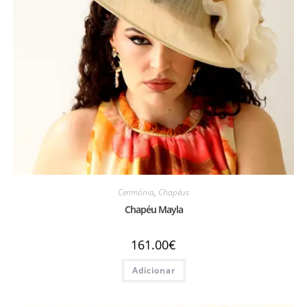
Cerimónia
,
Chapéus
Chapéu Mayla
161.00
€
Adicionar