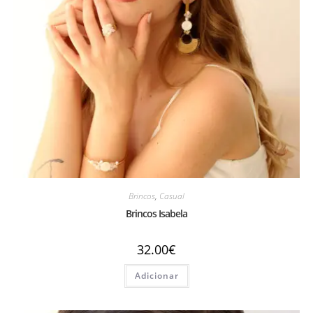
Brincos
,
Casual
Brincos Isabela
32.00
€
Adicionar