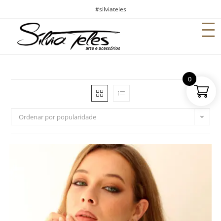
#silviateles
0
Ordenar por popularidade