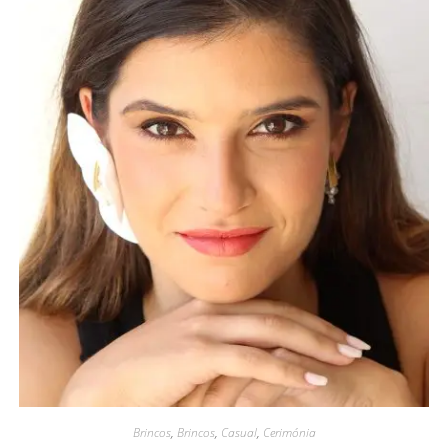
Brincos
,
Brincos
,
Casual
,
Cerimónia