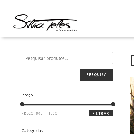
PESQUISA
Preço
PREÇO:
90€
—
160€
FILTRAR
Categorias