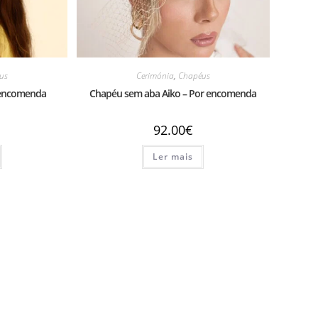
us
Cerimónia
,
Chapéus
 encomenda
Chapéu sem aba Aiko – Por encomenda
92.00
€
Ler mais