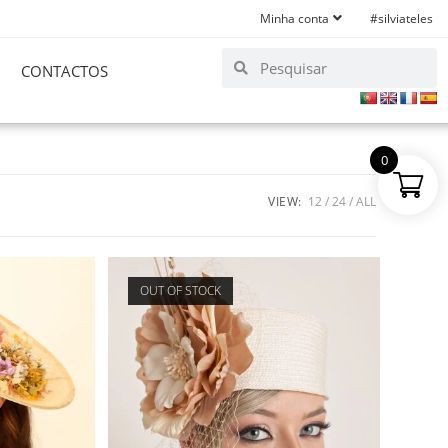
Minha conta
#silviateles
CONTACTOS
0
VIEW:
12
24
ALL
OUT OF STOCK