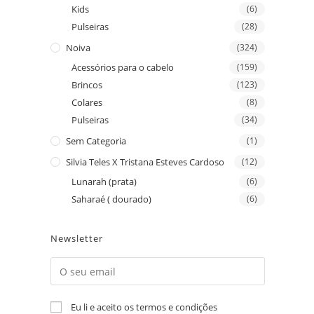
Kids
(6)
Pulseiras
(28)
Noiva
(324)
Acessórios para o cabelo
(159)
Brincos
(123)
Colares
(8)
Pulseiras
(34)
Sem Categoria
(1)
Silvia Teles X Tristana Esteves Cardoso
(12)
Lunarah (prata)
(6)
Saharaé ( dourado)
(6)
Newsletter
Eu li e aceito os termos e condições