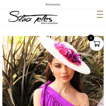
#silviateles
0