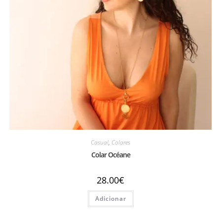
Casual
,
Colares
Colar Océane
28.00
€
Adicionar