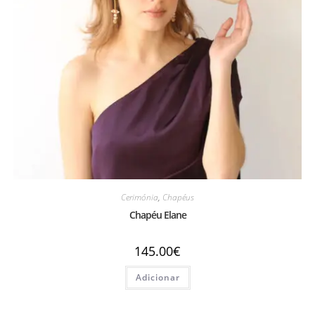
Cerimónia
,
Chapéus
Chapéu Elane
145.00
€
Adicionar