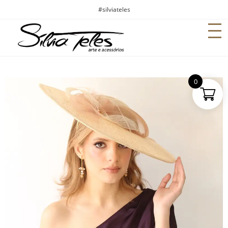
#silviateles
0