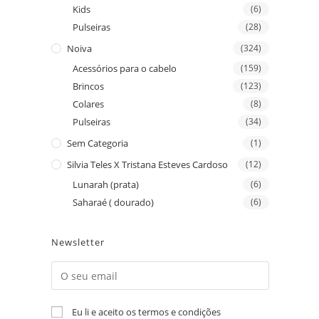
Kids
(6)
Pulseiras
(28)
Noiva
(324)
Acessórios para o cabelo
(159)
Brincos
(123)
Colares
(8)
Pulseiras
(34)
Sem Categoria
(1)
Silvia Teles X Tristana Esteves Cardoso
(12)
Lunarah (prata)
(6)
Saharaé ( dourado)
(6)
Newsletter
Eu li e aceito os termos e condições