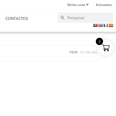
Minha conta
#silviateles
CONTACTOS
0
VIEW:
12
24
ALL