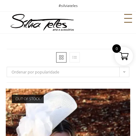
#silviateles
0
Ordenar por popularidade
OUT OF STOCK