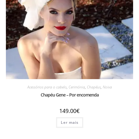
Acessórios para o cabelo
,
Cerimónia
,
Chapéus
,
Noiva
Chapéu Gene – Por encomenda
149.00
€
Ler mais