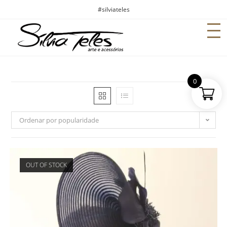
#silviateles
0
Ordenar por popularidade
OUT OF STOCK