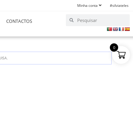
Minha conta
#silviateles
CONTACTOS
0
ISA.