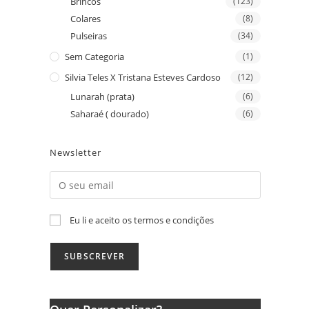
Brincos
(123)
Colares
(8)
Pulseiras
(34)
Sem Categoria
(1)
Silvia Teles X Tristana Esteves Cardoso
(12)
Lunarah (prata)
(6)
Saharaé ( dourado)
(6)
Newsletter
Eu li e aceito os termos e condições