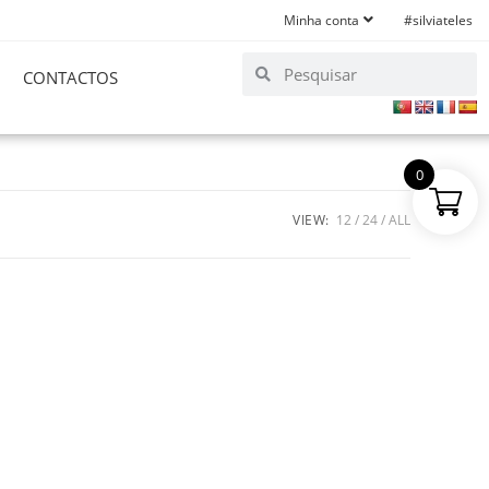
Minha conta
#silviateles
CONTACTOS
0
VIEW:
12
24
ALL