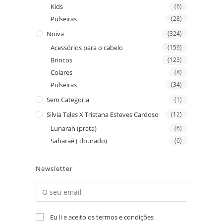
Kids
(6)
Pulseiras
(28)
Noiva
(324)
Acessórios para o cabelo
(159)
Brincos
(123)
Colares
(8)
Pulseiras
(34)
Sem Categoria
(1)
Silvia Teles X Tristana Esteves Cardoso
(12)
Lunarah (prata)
(6)
Saharaé ( dourado)
(6)
Newsletter
Eu li e aceito os termos e condições