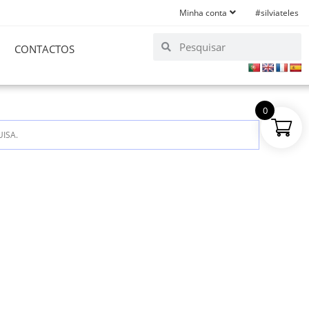
Minha conta
#silviateles
CONTACTOS
0
ISA.