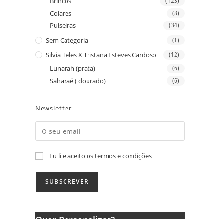
Brincos
(123)
Colares
(8)
Pulseiras
(34)
Sem Categoria
(1)
Silvia Teles X Tristana Esteves Cardoso
(12)
Lunarah (prata)
(6)
Saharaé ( dourado)
(6)
Newsletter
Eu li e aceito os termos e condições