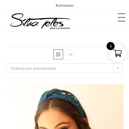
#silviateles
0
Ordenar por popularidade