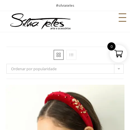
#silviateles
0
Ordenar por popularidade